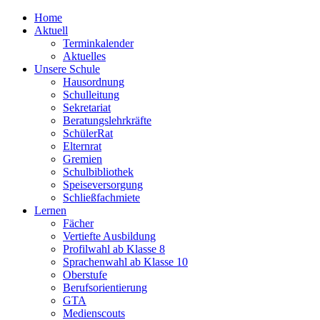
Home
Aktuell
Terminkalender
Aktuelles
Unsere Schule
Hausordnung
Schulleitung
Sekretariat
Beratungslehrkräfte
SchülerRat
Elternrat
Gremien
Schulbibliothek
Speiseversorgung
Schließfachmiete
Lernen
Fächer
Vertiefte Ausbildung
Profilwahl ab Klasse 8
Sprachenwahl ab Klasse 10
Oberstufe
Berufsorientierung
GTA
Medienscouts