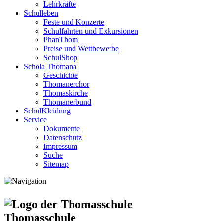
Lehrkräfte
Schulleben
Feste und Konzerte
Schulfahrten und Exkursionen
PhanThom
Preise und Wettbewerbe
SchulShop
Schola Thomana
Geschichte
Thomanerchor
Thomaskirche
Thomanerbund
SchulKleidung
Service
Dokumente
Datenschutz
Impressum
Suche
Sitemap
Thomasschule