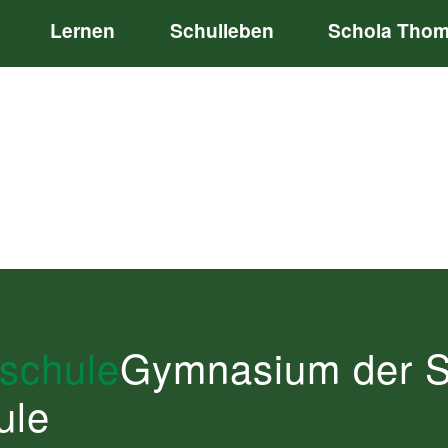
Lernen
Schulleben
Schola Tho
schule
schule
Gymnasium der St
Gymnasium der St