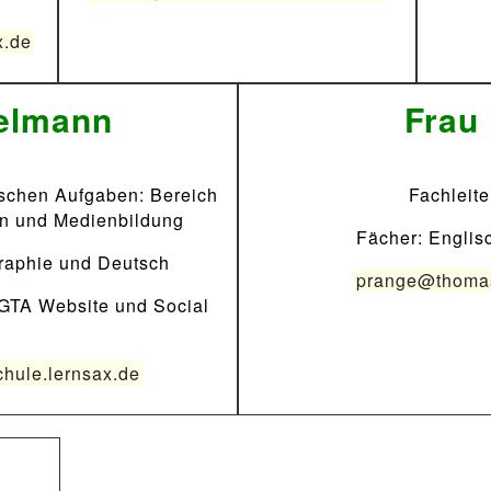
x.de
elmann
Frau
ischen Aufgaben: Bereich
Fachleit
en und Medienbildung
Fächer: Englis
raphie und Deutsch
prange@thomas
GTA Website und Social
ule.lernsax.de