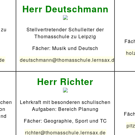
Herr Deutschmann
 zu
Stellvertretender Schulleiter der
Thomasschule zu Leipzig
Fäc
Fächer: Musik und Deutsch
hol
de
deutschmann@thomasschule.lernsax.de
Herr Richter
schen
Lehrkraft mit besonderen schulischen
ion
Aufgaben: Bereich Planung
Fäch
und
Fächer: Geographie, Sport und TC
pit
richter@thomasschule.lernsax.de