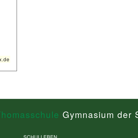
e
x.de
Thomasschule
Gymnasium der S
SCHULLEBEN