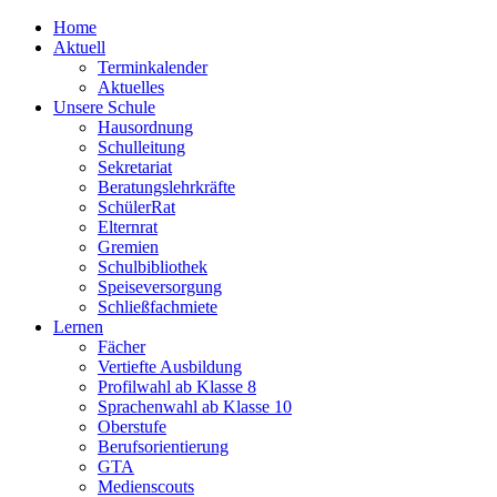
Home
Aktuell
Terminkalender
Aktuelles
Unsere Schule
Hausordnung
Schulleitung
Sekretariat
Beratungslehrkräfte
SchülerRat
Elternrat
Gremien
Schulbibliothek
Speiseversorgung
Schließfachmiete
Lernen
Fächer
Vertiefte Ausbildung
Profilwahl ab Klasse 8
Sprachenwahl ab Klasse 10
Oberstufe
Berufsorientierung
GTA
Medienscouts