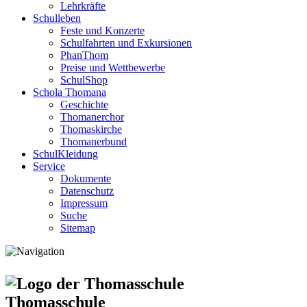
Lehrkräfte
Schulleben
Feste und Konzerte
Schulfahrten und Exkursionen
PhanThom
Preise und Wettbewerbe
SchulShop
Schola Thomana
Geschichte
Thomanerchor
Thomaskirche
Thomanerbund
SchulKleidung
Service
Dokumente
Datenschutz
Impressum
Suche
Sitemap
Thomasschule