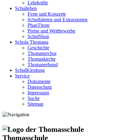
Lehrkräfte
Schulleben
Feste und Konzerte
Schulfahrten und Exkursionen
PhanThom
Preise und Wettbewerbe
SchulShop
Schola Thomana
Geschichte
Thomanerchor
Thomaskirche
Thomanerbund
SchulKleidung
Service
Dokumente
Datenschutz
Impressum
Suche
Sitemap
Thomasschule