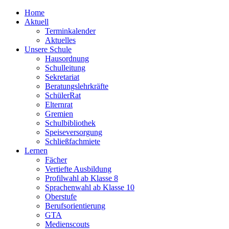
Home
Aktuell
Terminkalender
Aktuelles
Unsere Schule
Hausordnung
Schulleitung
Sekretariat
Beratungslehrkräfte
SchülerRat
Elternrat
Gremien
Schulbibliothek
Speiseversorgung
Schließfachmiete
Lernen
Fächer
Vertiefte Ausbildung
Profilwahl ab Klasse 8
Sprachenwahl ab Klasse 10
Oberstufe
Berufsorientierung
GTA
Medienscouts