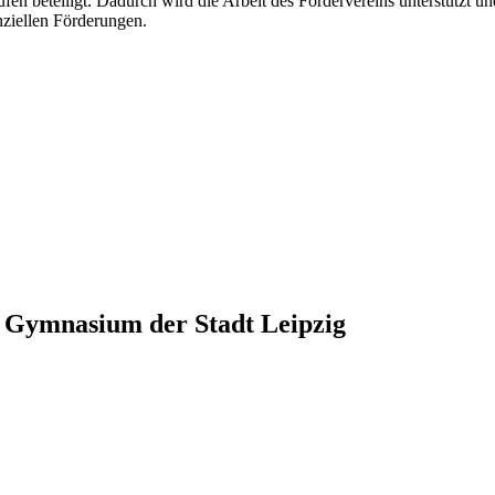
en beteiligt. Dadurch wird die Arbeit des Fördervereins unterstütz
nziellen Förderungen.
Gymnasium der Stadt Leipzig