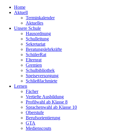
Home
Aktuell
Terminkalender
Aktuelles
Unsere Schule
Hausordnung
Schulleitung
Sekretariat
Beratungslehrkräfte
SchülerRat
Elternrat
Gremien
Schulbibliothek
Speiseversorgung
Schließfachmiete
Lernen
Fächer
Vertiefte Ausbildung
Profilwahl ab Klasse 8
Sprachenwahl ab Klasse 10
Oberstufe
Berufsorientierung
GTA
Medienscouts