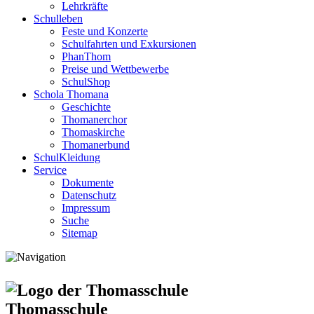
Lehrkräfte
Schulleben
Feste und Konzerte
Schulfahrten und Exkursionen
PhanThom
Preise und Wettbewerbe
SchulShop
Schola Thomana
Geschichte
Thomanerchor
Thomaskirche
Thomanerbund
SchulKleidung
Service
Dokumente
Datenschutz
Impressum
Suche
Sitemap
Thomasschule