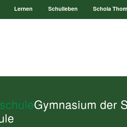
Lernen
Schulleben
Schola Tho
schule
schule
Gymnasium der St
Gymnasium der St