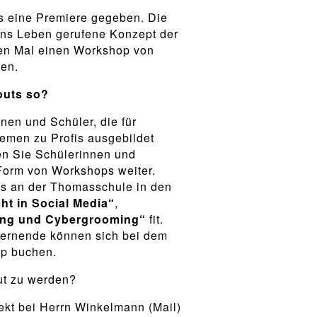
s eine Premiere gegeben. Die
ns Leben gerufene Konzept der
ten Mal einen Workshop von
ben.
outs so?
nen und Schüler, die für
emen zu Profis ausgebildet
n Sie Schülerinnen und
Form von Workshops weiter.
ts an der Thomasschule in den
t in Social Media“
,
ing und Cybergrooming“
fit.
Lernende können sich bei dem
p buchen.
out zu werden?
kt bei Herrn Winkelmann (Mail)