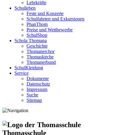
Lehrkräfte
Schulleben
Feste und Konzerte
Schulfahrten und Exkursionen
PhanThom
Preise und Wettbewerbe
SchulShop
Schola Thomana
Geschichte
Thomanerchor
Thomaskirche
Thomanerbund
SchulKleidung
Service
Dokumente
Datenschutz
Impressum
Suche
Sitemap
Thomasschule