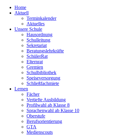
Home
Aktuell
Terminkalender
Aktuelles
Unsere Schule
Hausordnung
Schulleitung
Sekretariat
Beratungslehrkräfte
SchülerRat
Elternrat
Gremien
Schulbibliothek
Speiseversorgung
Schließfachmiete
Lernen
Fächer
Vertiefte Ausbildung
Profilwahl ab Klasse 8
Sprachenwahl ab Klasse 10
Oberstufe
Berufsorientierung
GTA
Medienscouts